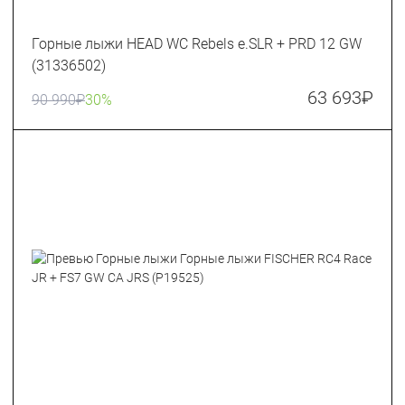
Горные лыжи HEAD WC Rebels e.SLR + PRD 12 GW
(31336502)
63 693
₽
90 990
₽
30%