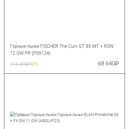
Горные лыжи FISCHER The Curv GT 85 MT + RSW
12 GW PR (P09124)
68 640
₽
114 400
₽
40%