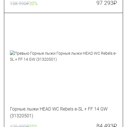
97 293
₽
138 990
₽
30%
Горные лыжи HEAD WC Rebels e-SL + FF 14 GW
(31320501)
84 493
₽
129 990
₽
35%