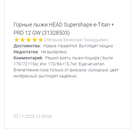
Горные лыжи HEAD Supershape e-Titan +
PRD 12 GW (31328503)
Степанов Вячеслав Геннадьевич
Достоинства:
Новые. Нравятся. Выглядят мощно.
Недостатки:
Не выявлено.
Комментарий:
Решмл взять лыжи пошире ( были
170/72 r15м, эти- 170/84 r15,7м). Еще не катал.
Впечатление пока только от визуала- солидные, цвет
интересный, выглядят надёжно.
02.11.2025 12:39:04