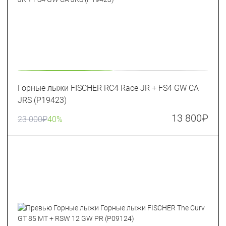
Горные лыжи FISCHER RC4 Race JR + FS4 GW CA
JRS (P19423)
13 800
₽
23 000
₽
40%