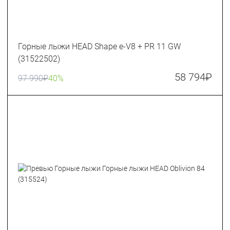
Горные лыжи HEAD Shape e-V8 + PR 11 GW
(31522502)
58 794
₽
97 990
₽
40%