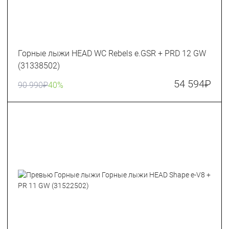
Горные лыжи HEAD WC Rebels e.GSR + PRD 12 GW
(31338502)
54 594
₽
90 990
₽
40%