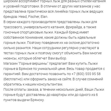
широкий ассортимент горных лыж для разных стилей катания
и уровней подготовки. В отличии от других магазинов у нас
представлена практически вся линейка горных лыж ведущих
брендов:
Head
,
Fischer
,
Elan
.
В серии каждого производителя представлены лыжи для
трассового
,
универсального катания
,
фрирайда
, а также
гоночные спортцеховые лыжи. Каждый бренд имеет
собственное понимание, какие должны быть идеальные
горные лыжи. Поэтому поведение их на склоне достаточно
сильно разнится. Наши сотрудники регулярно участвуют в
тестах горных лыж и поэтому смогут объяснить Вам многие
нюансы, которые облегчат Вам выбор.
Магазин "Горные вершины" предлагает Вам купить Лыжи
горные в Брянске по уникальной цене. Весь товар продается с
гарантией. Вам достаточно позвонить по +7 (800) 555 95 58
(бесплатно) или оформить заказ на сайте. В случае сомнений
обратитесь к нашим консультантам.
После оплаты заказа, в течении нескольких дней, Ваши Лыжи
горные будут доставлены до квартиры или до одного из 6
пунктов выдачи Брянску.