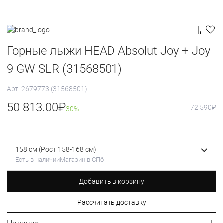
Горные лыжи HEAD Absolut Joy + Joy
9 GW SLR (31568501)
Арт: 2679773 (31568501)
50 813.00
₽
72 590
₽
30%
158 см (Рост 158-168 см)
Есть в наличии
Магазин в СПб
Добавить в корзину
Рассчитать доставку