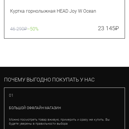
Куртка горнолыжная HEAD Joy W Ocean
23 145
₽
46 290
₽
–50%
ПОЧЕМУ ВЫГОДНО ПОКУПАТЬ У НАС
01
БОЛЬШОЙ ОФФЛАЙН МАГАЗИН
Можно посмотреть товар вживую, примерить и сразу же купить. Вы
будете уверены в правильности выбора