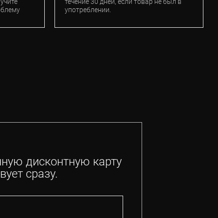
лучите
течение 30 дней, если товар не был в
облему
употреблении.
нную дисконтную карту
вует сразу.