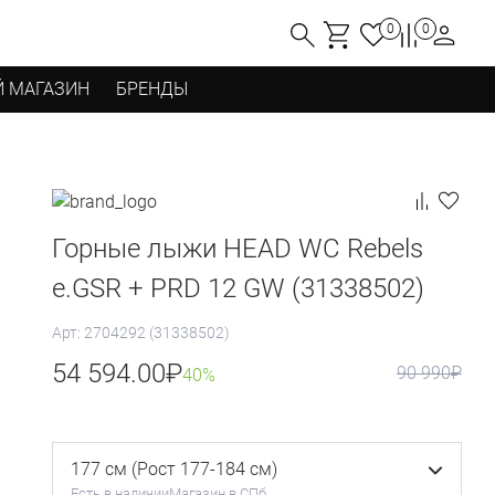
0
0
 МАГАЗИН
БРЕНДЫ
Горные лыжи HEAD WC Rebels
e.GSR + PRD 12 GW (31338502)
Арт: 2704292 (31338502)
54 594.00
₽
90 990
₽
40%
177 см (Рост 177-184 см)
Есть в наличии
Магазин в СПб