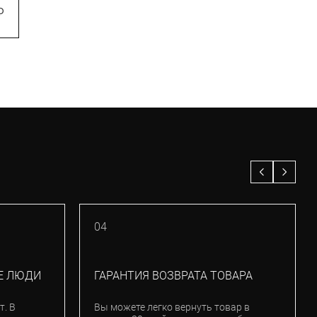
990)
₽
1 900
₽
17 490
₽
–30%
04
Е ЛЮДИ
ГАРАНТИЯ ВОЗВРАТА ТОВАРА
т. В
Вы можете легко вернуть товар в