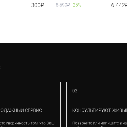
Black/White (383953)
300
₽
6 442
8 590
₽
–25%
С
03
РОДАЖНЫЙ СЕРВИС
КОНСУЛЬТИРУЮТ ЖИВЫ
ете уверннность том, что Ваш
Позвоните или напишите в ча