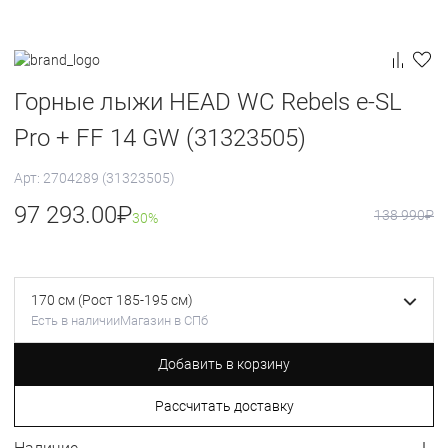
Горные лыжи HEAD WC Rebels e-SL
Pro + FF 14 GW (31323505)
Арт: 2704289 (31323505)
97 293.00
₽
138 990
₽
30%
170 см (Рост 185-195 см)
Есть в наличии
Магазин в СПб
Добавить в корзину
Рассчитать доставку