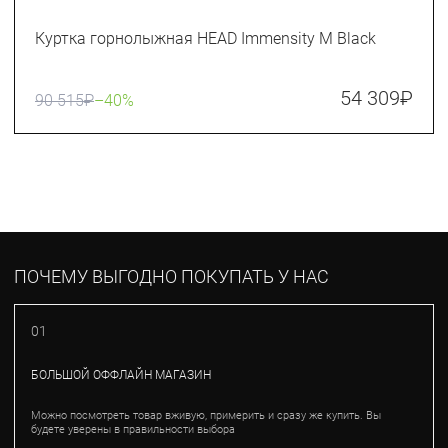
Куртка горнолыжная HEAD Immensity M Black
54 309
₽
90 515
₽
–40%
ПОЧЕМУ ВЫГОДНО ПОКУПАТЬ У НАС
01
БОЛЬШОЙ ОФФЛАЙН МАГАЗИН
Можно посмотреть товар вживую, примерить и сразу же купить. Вы
будете уверены в правильности выбора