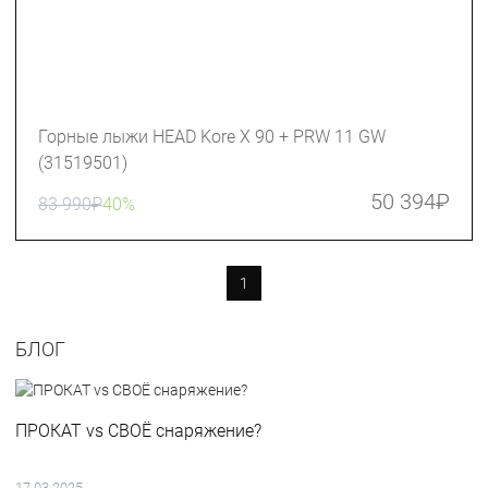
Горные лыжи HEAD Kore X 90 + PRW 11 GW
(31519501)
50 394
₽
83 990
₽
40%
1
БЛОГ
ПРОКАТ vs СВОЁ снаряжение?
17.03.2025