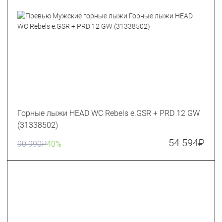
Горные лыжи HEAD WC Rebels e.GSR + PRD 12 GW
(31338502)
54 594
₽
90 990
₽
40%