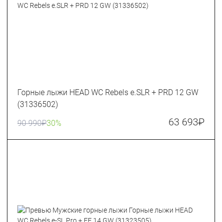
Горные лыжи HEAD WC Rebels e.SLR + PRD 12 GW
(31336502)
63 693
₽
90 990
₽
30%