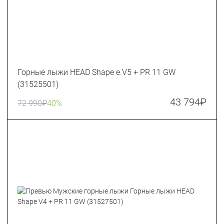
Горные лыжи HEAD Shape e.V5 + PR 11 GW
(31525501)
43 794
₽
72 990
₽
40%