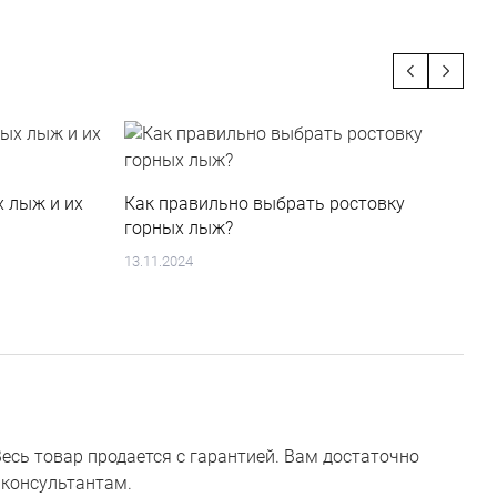
х лыж и их
Как правильно выбрать ростовку
В
горных лыж?
р
13.11.2024
0
есь товар продается с гарантией. Вам достаточно
 консультантам.