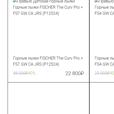
Горные лыжи FISCHER The Curv Pro +
Горные лы
FS7 GW CA JRS (P12524)
FS4 GW CA
22 800
₽
38 000
₽
40%
23 000
₽
4