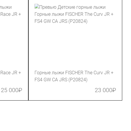
Race JR +
Горные лыжи FISCHER The Curv JR +
FS4 GW CA JRS (P20824)
25 000
₽
23 000
₽