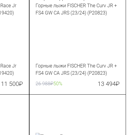
Race Jr
Горные лыжи FISCHER The Curv JR +
P19420)
FS4 GW CA JRS (23/24) (P20823)
11 500
₽
13 494
₽
26 988
₽
50%