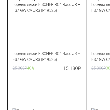
Горные лыжи FISCHER RC4 Race JR +
Горные лы
FS7 GW CA JRS (P19525)
FS7 GW CA
15 180
₽
25 300
₽
40%
25 300
₽
3