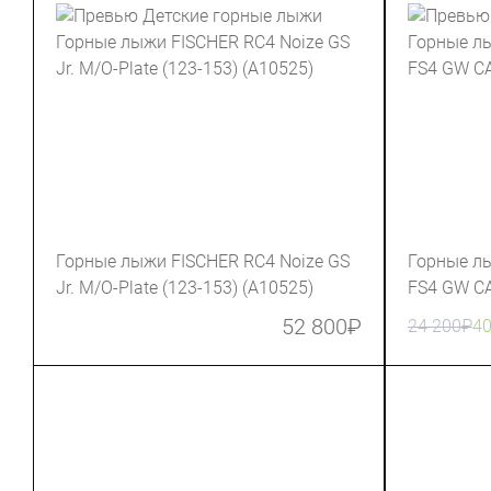
Горные лыжи FISCHER RC4 Noize GS
Горные лы
Jr. M/O-Plate (123-153) (A10525)
FS4 GW CA
52 800
₽
24 200
₽
4