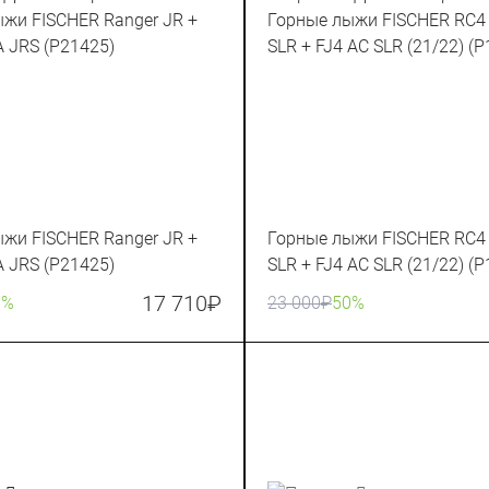
жи FISCHER Ranger JR +
Горные лыжи FISCHER RC4 
 JRS (P21425)
SLR + FJ4 AC SLR (21/22) (
17 710
₽
0%
23 000
₽
50%