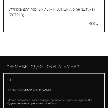
Стяжка для горных лыж FISCHER Alpine (Штука)
(Z07913)
300
₽
ПОЧЕМУ ВЫГОДНО ПОКУПАТЬ У НАС
01
БОЛЬШОЙ ОФФЛАЙН МАГАЗИН
Можно посмотреть товар вживую, примерить и сразу же купить. Вы
будете уверены в правильности выбора