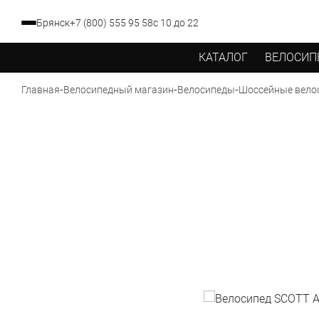
Брянск
+7 (800) 555 95 58
с 10 до 22
КАТАЛОГ
ВЕЛОСИП
-
-
-
Главная
Велосипедный магазин
Велосипеды
Шоссейные вело