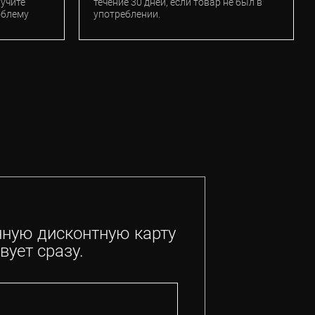
лучите
течение 30 дней, если товар не был в
облему
употреблении.
нную дисконтную карту
вует сразу.