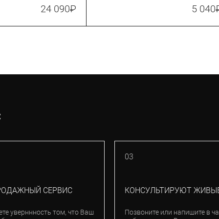
атм. (160 psi) (TMP-2)
24 090
₽
5 040
С
03
РОДАЖНЫЙ СЕРВИС
КОНСУЛЬТИРУЮТ ЖИВЫ
ете уверннность том, что Ваш
Позвоните или напишите в ча