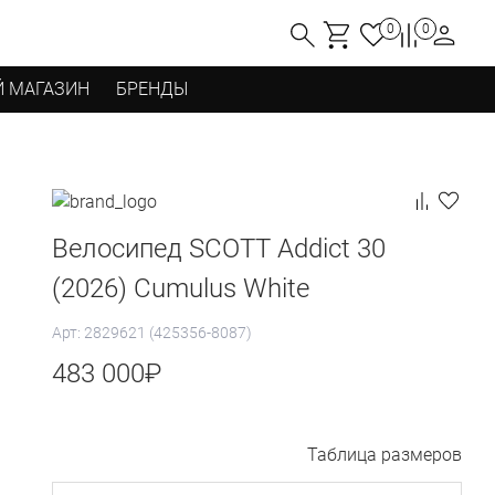
0
0
 МАГАЗИН
БРЕНДЫ
Велосипед SCOTT Addict 30
(2026) Cumulus White
Арт: 2829621 (425356-8087)
483 000
₽
Таблица размеров