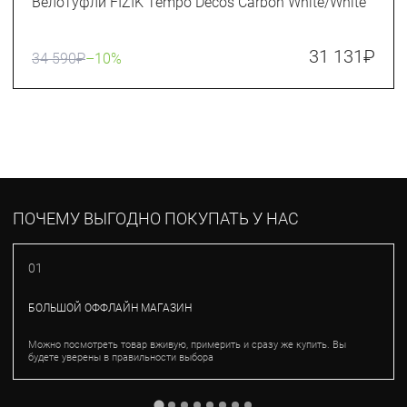
Велотуфли FIZIK Tempo Decos Carbon White/White
31 131
₽
34 590
₽
–10%
ПОЧЕМУ ВЫГОДНО ПОКУПАТЬ У НАС
01
БОЛЬШОЙ ОФФЛАЙН МАГАЗИН
Можно посмотреть товар вживую, примерить и сразу же купить. Вы
будете уверены в правильности выбора