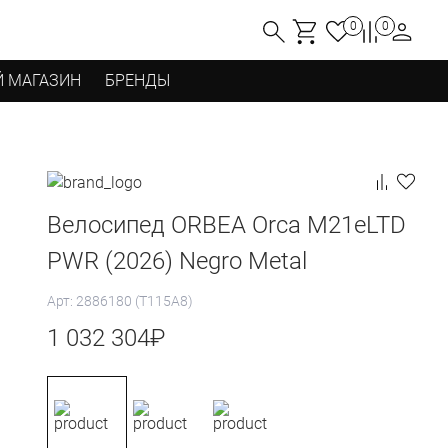
0
0
 МАГАЗИН
БРЕНДЫ
Велосипед ORBEA Orca M21eLTD
PWR (2026) Negro Metal
Арт: 2886180 (T115A8)
1 032 304
₽