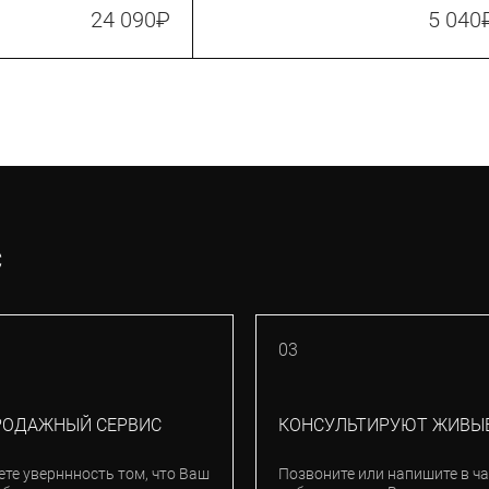
атм. (160 psi) (TMP-2)
24 090
₽
5 040
С
03
РОДАЖНЫЙ СЕРВИС
КОНСУЛЬТИРУЮТ ЖИВЫ
ете уверннность том, что Ваш
Позвоните или напишите в ча