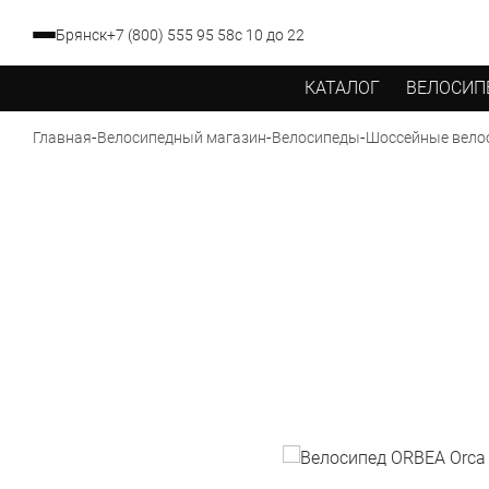
Брянск
+7 (800) 555 95 58
с 10 до 22
КАТАЛОГ
ВЕЛОСИП
-
-
-
Главная
Велосипедный магазин
Велосипеды
Шоссейные вело