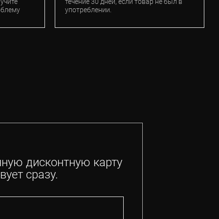
лучите
течение 30 дней, если товар не был в
облему
употреблении.
нную дисконтную карту
вует сразу.