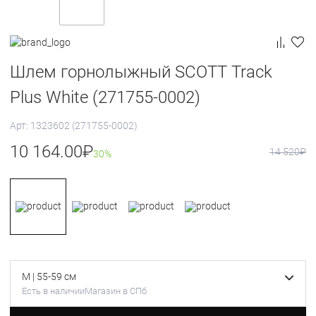
Шлем горнолыжный SCOTT Track
Plus White (271755-0002)
Арт: 1323602 (271755-0002)
10 164.00
₽
14 520
₽
30%
M | 55-59 см
Есть в наличии
Магазин в СПб