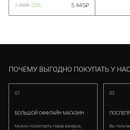
Grey/Silver Chrome (271826-
(24017-990)
5 445
₽
7 260
₽
–25%
1099313)
ПОЧЕМУ ВЫГОДНО ПОКУПАТЬ У НА
01
02
БОЛЬШОЙ ОФФЛАЙН МАГАЗИН
ПОСЛЕП
Можно посмотреть товар вживую,
Вы получа