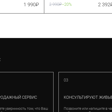
1 990
₽
2 392
2 990
₽
–20%
С
03
РОДАЖНЫЙ СЕРВИС
КОНСУЛЬТИРУЮТ ЖИВЫ
ете уверннность том, что Ваш
Позвоните или напишите в ча