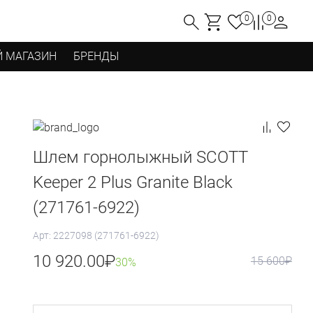
0
0
 МАГАЗИН
БРЕНДЫ
Шлем горнолыжный SCOTT
Keeper 2 Plus Granite Black
(271761-6922)
Арт: 2227098 (271761-6922)
10 920.00
₽
15 600
₽
30%