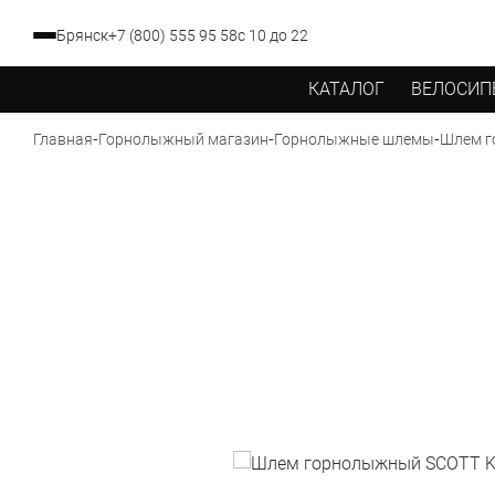
Брянск
+7 (800) 555 95 58
с 10 до 22
КАТАЛОГ
ВЕЛОСИП
-
-
-
Шлем го
Главная
Горнолыжный магазин
Горнолыжные шлемы