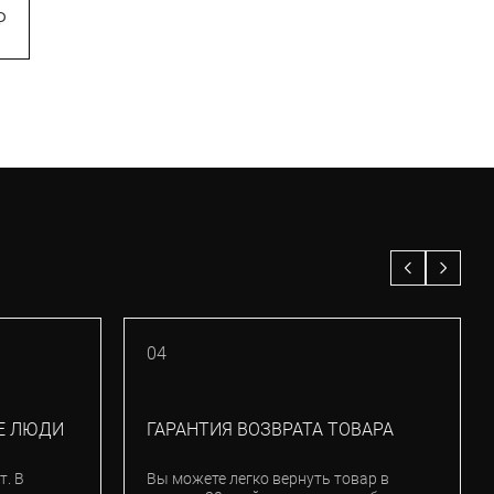
₽
6 930
₽
9 900
₽
–30%
04
Е ЛЮДИ
ГАРАНТИЯ ВОЗВРАТА ТОВАРА
т. В
Вы можете легко вернуть товар в