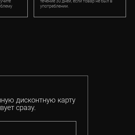
лучите
течение 30 дней, если товар не был в
облему
употреблении.
нную дисконтную карту
вует сразу.