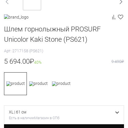
Шлем горнолыжный PROSURF
Unicolor Kaki Stone (PS621)
Арт: 2717158 (PS621)
5 694.00
₽
9 490
₽
40%
XL | 61 см
Есть в наличии
Магазин в СПб