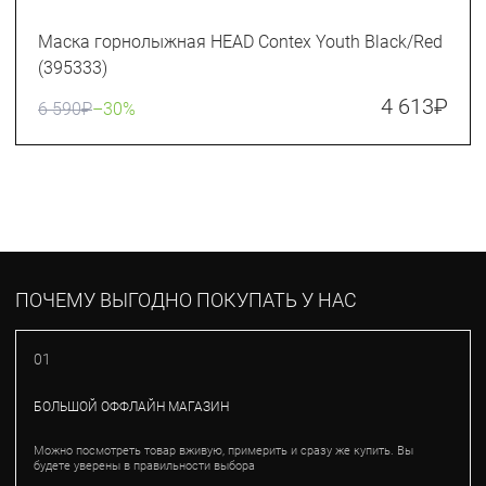
Маска горнолыжная HEAD Contex Youth Black/Red
(395333)
4 613
₽
6 590
₽
–30%
ПОЧЕМУ ВЫГОДНО ПОКУПАТЬ У НАС
01
БОЛЬШОЙ ОФФЛАЙН МАГАЗИН
Можно посмотреть товар вживую, примерить и сразу же купить. Вы
будете уверены в правильности выбора