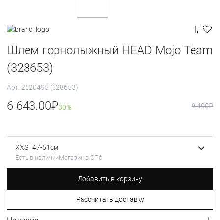
Шлем горнолыжный HEAD Mojo Team
(328653)
Арт: 2520495 (328653)
6 643.00
₽
9 490
₽
30%
XXS | 47-51см
Есть в наличии
Магазин в СПб
Добавить в корзину
Рассчитать доставку