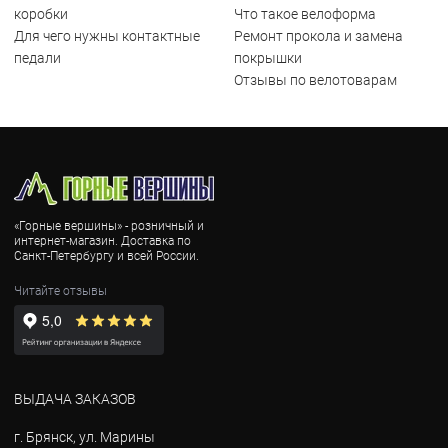
коробки
Что такое велоформа
Для чего нужны контактные
Ремонт прокола и замена
педали
покрышки
Отзывы по велотоварам
«Горные вершины» - розничный и
интернет-магазин. Доставка по
Санкт-Петербургу и всей России.
Читайте отзывы
ВЫДАЧА ЗАКАЗОВ
г. Брянск, ул. Марины