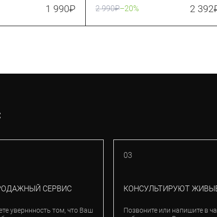
1 990
₽
2 392
2 990
₽
–20%
С
03
РОДАЖНЫЙ СЕРВИС
КОНСУЛЬТИРУЮТ ЖИВЫ
ете уверннность том, что Ваш
Позвоните или напишите в ча