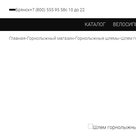
Брянск
+7 (800) 555 95 58
с 10 до 22
КАТАЛОГ
ВЕЛОСИП
-
-
-
Шлем г
Главная
Горнолыжный магазин
Горнолыжные шлемы