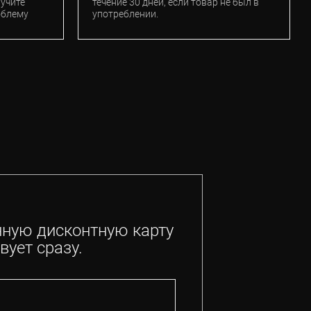
лучите
течение 30 дней, если товар не был в
облему
употреблении.
нную дисконтную карту
вует сразу.