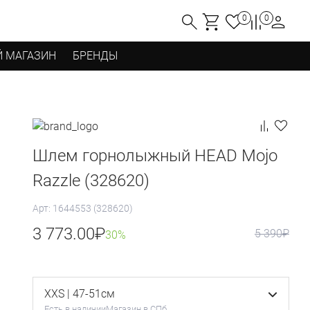
0
0
 МАГАЗИН
БРЕНДЫ
Шлем горнолыжный HEAD Mojo
Razzle (328620)
Арт: 1644553 (328620)
3 773.00
₽
5 390
₽
30%
XXS | 47-51см
Есть в наличии
Магазин в СПб