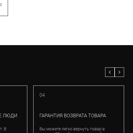
₽
6 930
₽
9 900
₽
–30%
04
Е ЛЮДИ
ГАРАНТИЯ ВОЗВРАТА ТОВАРА
т. В
Вы можете легко вернуть товар в