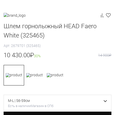
Шлем горнолыжный HEAD Faero
White (325465)
Арт: 2679701 (325465)
10 430.00
₽
14 900
₽
30%
M-L | 56-59см
Есть в наличии
Магазин в СПб