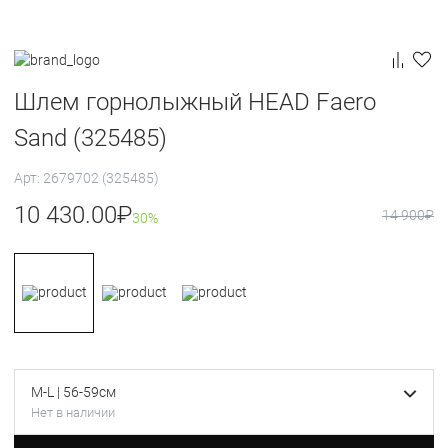
Шлем горнолыжный HEAD Faero
Sand (325485)
Арт: 2679702 (325485)
10 430.00
₽
14 900
₽
30%
M-L | 56-59см
Нет в наличии