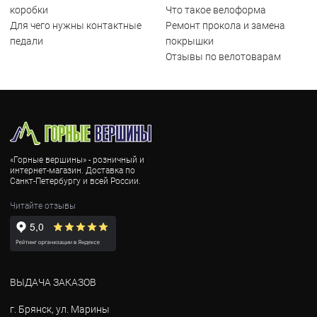
коробки
Что такое велоформа
Для чего нужны контактные
Ремонт прокола и замена
педали
покрышки
Отзывы по велотоварам
«Горные вершины» - розничный и
интернет-магазин. Доставка по
Санкт-Петербургу и всей России.
Читайте отзывы
ВЫДАЧА ЗАКАЗОВ
г. Брянск, ул. Марины