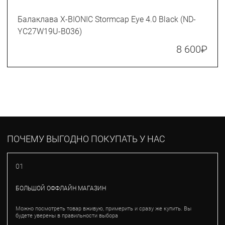
Балаклава X-BIONIC Stormcap Eye 4.0 Black (ND-
YC27W19U-B036)
8 600
₽
ПОЧЕМУ ВЫГОДНО ПОКУПАТЬ У НАС
01
БОЛЬШОЙ ОФФЛАЙН МАГАЗИН
Можно посмотреть товар вживую, примерить и сразу же купить. Вы
будете уверены в правильности выбора