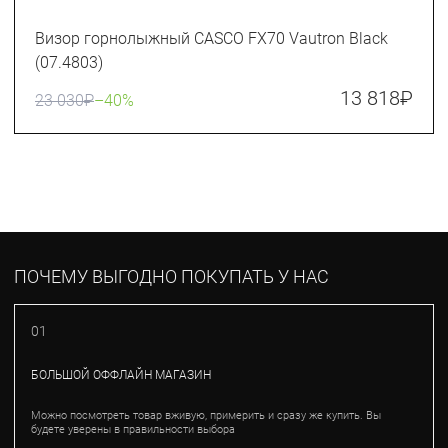
Визор горнолыжный CASCO FX70 Vautron Black
(07.4803)
13 818
₽
23 030
₽
–40%
ПОЧЕМУ ВЫГОДНО ПОКУПАТЬ У НАС
01
БОЛЬШОЙ ОФФЛАЙН МАГАЗИН
Можно посмотреть товар вживую, примерить и сразу же купить. Вы
будете уверены в правильности выбора