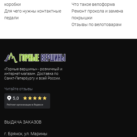
коробки
Что такое велоформа
Для чего нужны контактные
Ремонт прокола и замена
педали
покрышки
Отзывы по велотоварам
«Горные вершины» - розничный и
интернет-магазин. Доставка по
Санкт-Петербургу и всей России.
Читайте отзывы
ВЫДАЧА ЗАКАЗОВ
г. Брянск, ул. Марины