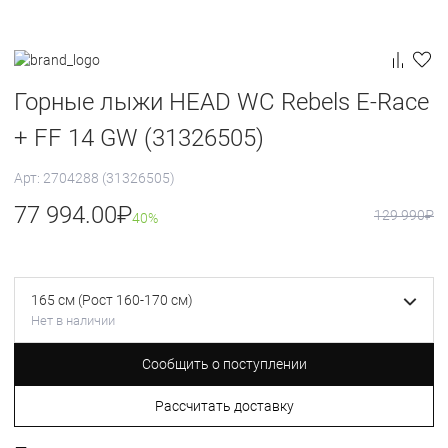
Горные лыжи HEAD WC Rebels E-Race
+ FF 14 GW (31326505)
Арт: 2704288 (31326505)
77 994.00
₽
129 990
₽
40%
165 см (Рост 160-170 см)
Нет в наличии
Сообщить о поступлении
Рассчитать доставку