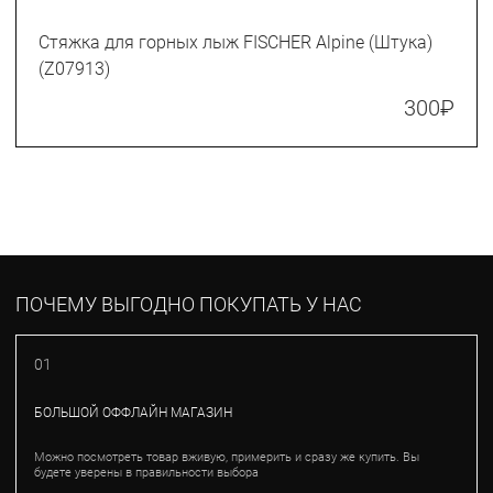
Стяжка для горных лыж FISCHER Alpine (Штука)
(Z07913)
300
₽
ПОЧЕМУ ВЫГОДНО ПОКУПАТЬ У НАС
01
БОЛЬШОЙ ОФФЛАЙН МАГАЗИН
Можно посмотреть товар вживую, примерить и сразу же купить. Вы
будете уверены в правильности выбора