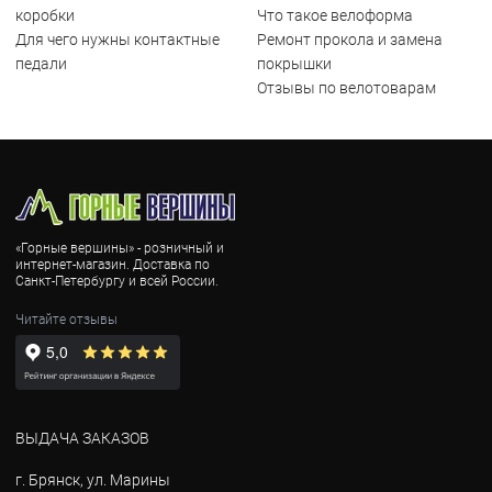
коробки
Что такое велоформа
Для чего нужны контактные
Ремонт прокола и замена
педали
покрышки
Отзывы по велотоварам
«Горные вершины» - розничный и
интернет-магазин. Доставка по
Санкт-Петербургу и всей России.
Читайте отзывы
ВЫДАЧА ЗАКАЗОВ
г. Брянск, ул. Марины