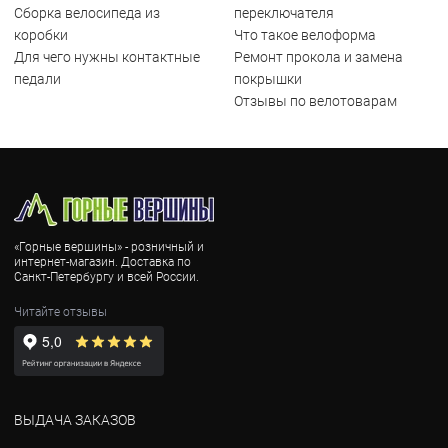
Сборка велосипеда из
переключателя
коробки
Что такое велоформа
Для чего нужны контактные
Ремонт прокола и замена
педали
покрышки
Отзывы по велотоварам
«Горные вершины» - розничный и
интернет-магазин. Доставка по
Санкт-Петербургу и всей России.
Читайте отзывы
ВЫДАЧА ЗАКАЗОВ