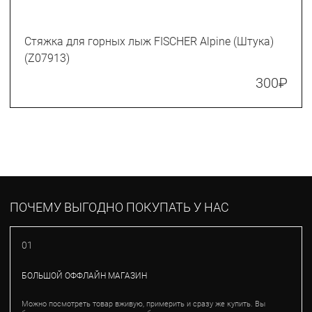
Стяжка для горных лыж FISCHER Alpine (Штука)
(Z07913)
300
₽
ПОЧЕМУ ВЫГОДНО ПОКУПАТЬ У НАС
01
БОЛЬШОЙ ОФФЛАЙН МАГАЗИН
Можно посмотреть товар вживую, примерить и сразу же купить. Вы