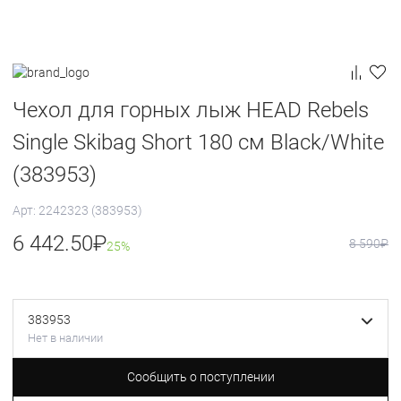
Чехол для горных лыж HEAD Rebels
Single Skibag Short 180 см Black/White
(383953)
Арт: 2242323 (383953)
6 442.50
₽
8 590
₽
25%
383953
Нет в наличии
Сообщить о поступлении